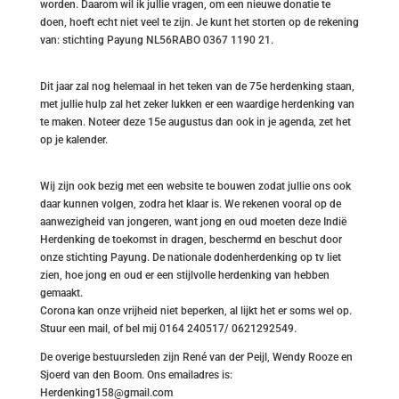
worden. Daarom wil ik jullie vragen, om een nieuwe donatie te
doen, hoeft echt niet veel te zijn. Je kunt het storten op de rekening
van: stichting Payung NL56RABO 0367 1190 21.
Dit jaar zal nog helemaal in het teken van de 75e herdenking staan,
met jullie hulp zal het zeker lukken er een waardige herdenking van
te maken. Noteer deze 15e augustus dan ook in je agenda, zet het
op je kalender.
Wij zijn ook bezig met een website te bouwen zodat jullie ons ook
daar kunnen volgen, zodra het klaar is. We rekenen vooral op de
aanwezigheid van jongeren, want jong en oud moeten deze Indië
Herdenking de toekomst in dragen, beschermd en beschut door
onze stichting Payung. De nationale dodenherdenking op tv liet
zien, hoe jong en oud er een stijlvolle herdenking van hebben
gemaakt.
Corona kan onze vrijheid niet beperken, al lijkt het er soms wel op.
Stuur een mail, of bel mij 0164 240517/ 0621292549.
De overige bestuursleden zijn René van der Peijl, Wendy Rooze en
Sjoerd van den Boom. Ons emailadres is:
Herdenking158@gmail.com