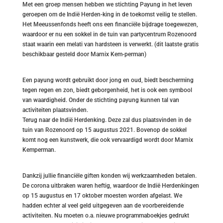
Met een groep mensen hebben we stichting Payung in het leven
geroepen om de Indië Herden-king in de toekomst veilig te stellen.
Het Meeussenfonds heeft ons een financiële bijdrage toegewezen,
waardoor er nu een sokkel in de tuin van partycentrum Rozenoord
staat waarin een melati van hardsteen is verwerkt. (dit laatste gratis
beschikbaar gesteld door Marnix Kem-perman)
Een payung wordt gebruikt door jong en oud, biedt bescherming
tegen regen en zon, biedt geborgenheid, het is ook een symbool
van waardigheid. Onder de stichting payung kunnen tal van
activiteiten plaatsvinden.
Terug naar de Indië Herdenking. Deze zal dus plaatsvinden in de
tuin van Rozenoord op 15 augustus 2021. Bovenop de sokkel
komt nog een kunstwerk, die ook vervaardigd wordt door Marnix
Kemperman.
Dankzij jullie financiële giften konden wij werkzaamheden betalen.
De corona uitbraken waren heftig, waardoor de Indië Herdenkingen
op 15 augustus en 17 oktober moesten worden afgelast. We
hadden echter al veel geld uitgegeven aan de voorbereidende
activiteiten. Nu moeten o.a. nieuwe programmaboekjes gedrukt