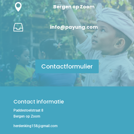

Bergen op Zoom

info@payung.com
Contactformulier
Contact informatie
Paddestoelstraat 8
Bergen op Zoom
herdenking158@gmail.com