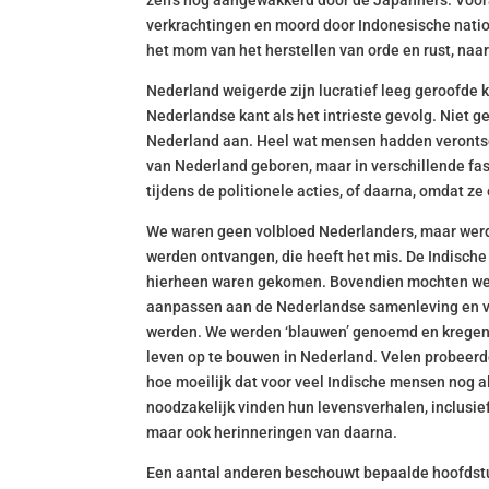
zelfs nog aangewakkerd door de Japanners. Voor
verkrachtingen en moord door Indonesische nationa
het mom van het herstellen van orde en rust, naar
Nederland weigerde zijn lucratief leeg geroofde 
Nederlandse kant als het intrieste gevolg. Niet
Nederland aan. Heel wat mensen hadden verontsch
van Nederland geboren, maar in verschillende fas
tijdens de politionele acties, of daarna, omdat z
We waren geen volbloed Nederlanders, maar werde
werden ontvangen, die heeft het mis. De Indisch
hierheen waren gekomen. Bovendien mochten we va
aanpassen aan de Nederlandse samenleving en voora
werden. We werden ‘blauwen’ genoemd en kregen de
leven op te bouwen in Nederland. Velen probeerden
hoe moeilijk dat voor veel Indische mensen nog alti
noodzakelijk vinden hun levensverhalen, inclusie
maar ook herinneringen van daarna.
Een aantal anderen beschouwt bepaalde hoofdstukke