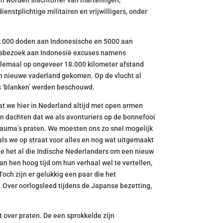
n worden slachtoffer van martelingen,
enstplichtige militairen en vrijwilligers, onder
100.000 doden aan Indonesische en 5000 aan
aatsbezoek aan Indonesië excuses namens
llemaal op ongeveer 18.000 kilometer afstand
ren nieuwe vaderland gekomen. Op de vlucht al
als ‘blanken’ werden beschouwd.
t we hier in Nederland altijd met open armen
n dachten dat we als avonturiers op de bonnefooi
rauma’s praten. We moesten ons zo snel mogelijk
als we op straat voor alles en nog wat uitgemaakt
te het al die Indische Nederlanders om een nieuw
n hen hoog tijd om hun verhaal wel te vertellen,
 Toch zijn er gelukkig een paar die het
. Over oorlogsleed tijdens de Japanse bezetting,
t over praten. De een sprokkelde zijn