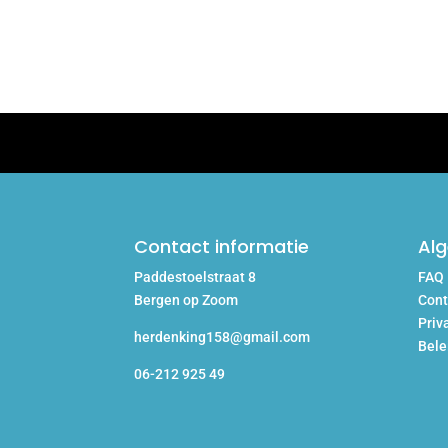
Contact informatie
Al
Paddestoelstraat 8
FAQ
Bergen op Zoom
Cont
Priv
herdenking158@gmail.com
Bele
06-212 925 49