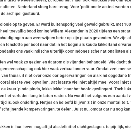
al Indische Nederlanders, Europeanen, maar ook Molukkers en Chineze
listen. Nederland sloeg hard terug. Voor ‘politionele acties’ worden di
 de archipel gestuurd.
kolonie op te geven. Er werd buitensporig veel geweld gebruikt, met 
 geheel toevallig bood koning Willem-Alexander in 2020 tijdens een st
uldigingen aan weerszijden beter op zijn plaats gevonden. We zijn a
en tenslotte per boot naar dat in het begin als koude kikkerland erva
e ondanks ons vaak Indische uiterlijk door Indonesische nationalisten 
n wel vaak zo gezien en daarom als vijanden behandeld. Wie dacht da
e gemeenschap lag ook hier vaak verbaal onder vuur. Omdat veel mense
n thuis uit niet over onze oorlogservaringen en als kind opgedane t
l niet te veel opvallen. Dat laatste viel niet altijd mee. Vooral niet 
 kreet ‘pinda pinda, lekka lekka’ naar het hoofd geslingerd. Toch luk
 het verleden lang te laten rusten. Nu wordt het volgens een aantal va
jd is, ook onderling. Netjes en beleefd blijven zit in onze mentaliteit.
f schrijnende kampervaringen, te delen. Juist nu, omdat dat nu nog kan
n in hun leven nog altijd als definitief dichtgeslagen: te pijnlijk, nie