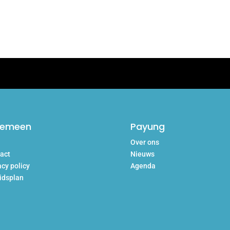
gemeen
Payung
Over ons
act
Nieuws
acy policy
Agenda
idsplan