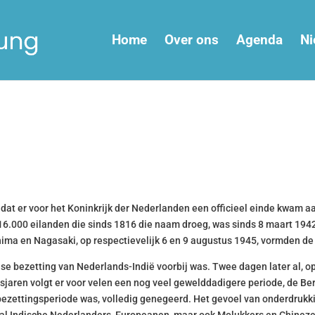
Home
Over ons
Agenda
Ni
 dat er voor het Koninkrijk der Nederlanden een officieel einde kwam 
 16.000 eilanden die sinds 1816 die naam droeg, was sinds 8 maart 19
a en Nagasaki, op respectievelijk 6 en 9 augustus 1945, vormden de
e bezetting van Nederlands-Indië voorbij was. Twee dagen later al, o
gsjaren volgt er voor velen een nog veel gewelddadigere periode, de Be
de bezettingsperiode was, volledig genegeerd. Het gevoel van onderdrukk