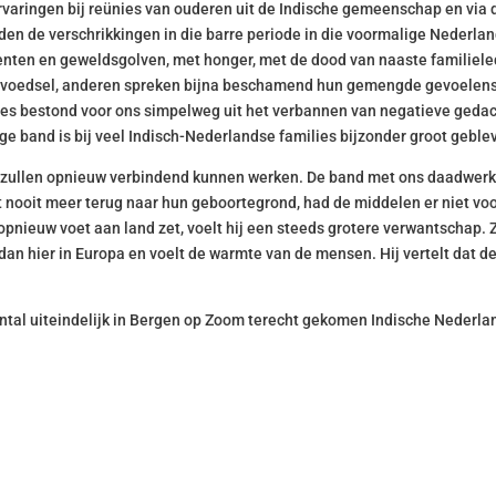
ervaringen bij reünies van ouderen uit de Indische gemeenschap en via 
den de verschrikkingen in die barre periode in die voormalige Nederl
en en geweldsgolven, met honger, met de dood van naaste familielede
r voedsel, anderen spreken bijna beschamend hun gemengde gevoelens
es bestond voor ons simpelweg uit het verbannen van negatieve gedacht
e band is bij veel Indisch-Nederlandse families bijzonder groot geble
k, zullen opnieuw verbindend kunnen werken. De band met ons daadwerke
 nooit meer terug naar hun geboortegrond, had de middelen er niet voor
opnieuw voet aan land zet, voelt hij een steeds grotere verwantschap. Zi
 dan hier in Europa en voelt de warmte van de mensen. Hij vertelt dat d
ntal uiteindelijk in Bergen op Zoom terecht gekomen Indische Nederlan